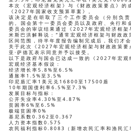
本次《宏观经济框架》与《财政政策要点》的
《2027年国家收支预算草案》。
该决定是在听取了三个工作委员会（分别负责
的。国会第十一委员会委员以及政府、央行和
委员会的审议结果通过《2027年宏观经济框
米斯巴洪解释说：“通常宏观经济框架与财政政
区间范围，待半年度报告编制完成后，我们才会
关于此次《2027年宏观经济框架与财政政策
亚·萨德瓦表示同意并予以接受。
以下是政府与国会已达成一致的《2027年宏
宏观经济基本假设：
经济增长率5.8%至6.5%
通胀率1.5%至3.5%
印尼盾汇率1美元兑16800至17500盾
10年期国债利率6.5%至7.3%
发展目标与指标：
公开失业率4.30%至4.87%
贫困率6%至6.5%
极端贫困率0%
基尼系数0.362至0.367
人力资本指数0.575
农民福利指标0.8083（新增农民汇率和渔民