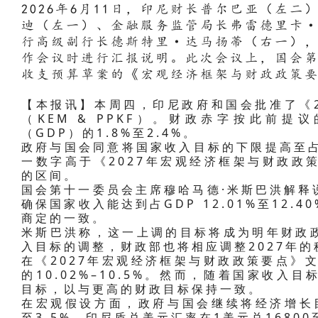
2026年6月11日，印尼财长普尔巴亚（左
迪（左一）、金融服务监管局长弗雷德里卡
行高级副行长德斯特里·达马扬蒂（右一）
作会议时进行汇报说明。此次会议上，国会第
收支预算草案的《宏观经济框架与财政政策
【本报讯】本周四，印尼政府和国会批准了《2
（KEM & PPKF）。财政赤字按此前
（GDP）的1.8%至2.4%。
政府与国会同意将国家收入目标的下限提高至占国内
一数字高于《2027年宏观经济框架与财政政策要
的区间。
国会第十一委员会主席穆哈马德·米斯巴洪解释
确保国家收入能达到占GDP 12.01%至12
商定的一致。
米斯巴洪称，这一上调的目标将成为明年财政
入目标的调整，财政部也将相应调整2027年
在《2027年宏观经济框架与财政政策要点》
的10.02%–10.5%。然而，随着国家收
目标，以与更高的财政目标保持一致。
在宏观假设方面，政府与国会继续将经济增长目标
至3.5%，印尼盾兑美元汇率在1美元兑16800