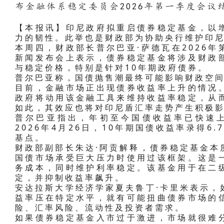
布金融体系稳定委员会2026年第一季度会议
【本报讯】印尼政府拟重启债券稳定基金，以
力的韧性。此举也是财政部为协助央行维护印
本周四，财政部长普尔巴亚·萨德瓦在2026
新闻发布会上表示，债券稳定基金将涉及财政
与稳定价格，特别是针对10年期政府债券。
普尔巴亚称，国债抛售潮最终可能影响财政空
目前，金融市场正出现债券收益率上升的情况
政府将动用该金融工具来维持收益率稳定，从
如此，其效应也将对印尼盾汇率走势产生积极
普尔巴亚指出，年初至今国债收益率已快速上
2026年4月26日，10年期国债收益率录得6
基点。
财政部副部长朱达·阿贡解释，债券稳定基金本
国债市场承受巨大压力时使用过该框架。这是
务成本，同时维护利率稳定。该基金用于在二
定，并抑制收益率飙升。
安达拉斯大学经济学家夏夫鲁丁·卡里米表示，
益率压在特定水平，就有可能扭曲债券市场的
险、汇率风险、流动性及投资者需求。
如果债券稳定基金入市过于激进，市场就很难