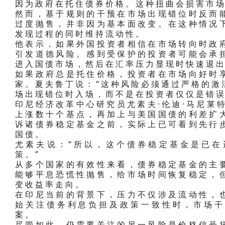
因为政府在托住债券价格。这种扭曲会损害市
然而，基于规则的干预在市场出现错位时反而
过度抛售，并非因为基本面改变。在这种情况
发现过程的同时维持流动性。
他表示，如果外国投资者相信在市场转向时政
引发道德风险。感到受保护的投资者可能会承
进入国债市场，然后在汇率压力显现时快速退
如果政府总是托住价格，投资者在市场向好时
家。夏夫鲁丁说：“这种风险必须通过严格的激
场出现错位时入场，而不是在投资者仅仅是错误
印尼经济改革中心研究员尤素夫·伦迪·马尼莱
上涨数十个基点，再加上与美国国债的利差扩
诉诸债券稳定基金之前，实际上已可看到先行
国债。
尤素夫说：“所以，这个债券稳定基金是已在
策。”
从多个国家的有效性来看，债券稳定基金的主
能够平息恐慌性抛售，给市场时间恢复稳定，
变收益率走向。
在印尼当前的背景下，压力不仅涉及流动性，
始关注债务利息负担及政策一致性时，市场干
案。
尽管如此，仍需要关注的另一风险是价格信号