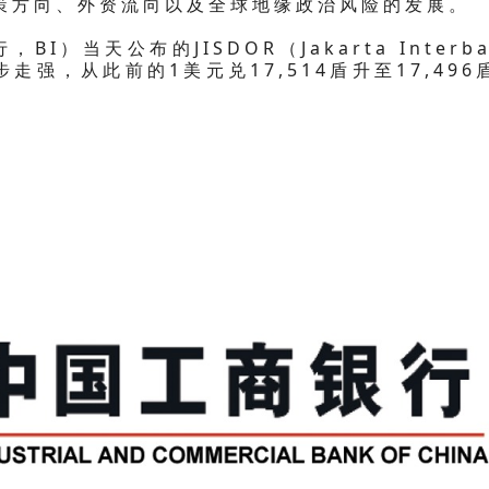
stem政策方向、外资流向以及全球地缘政治风险的发展。
）当天公布的JISDOR（Jakarta Interba
也同步走强，从此前的1美元兑17,514盾升至17,496