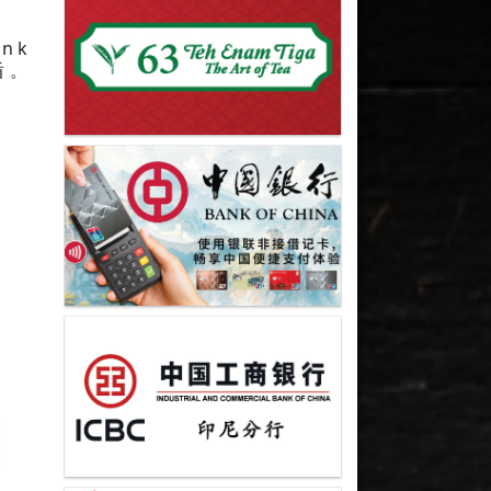
nk
盾。