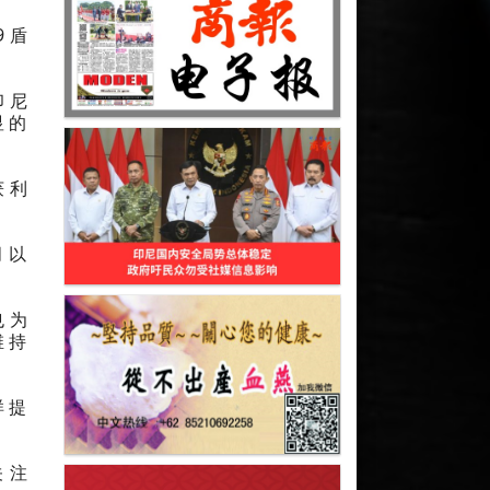
9盾
印尼
显的
获利
月以
也为
维持
样提
关注