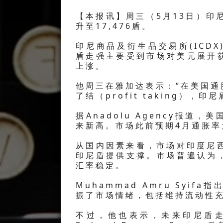
【本报讯】周三（5月13日）印尼
升至17,476盾。
印尼商品及衍生品交易所(ICDX) 
盾走强主要受到市场对美元展开
上涨。
他周三在雅加达表示：“在美国
了结（profit taking），
据Anadolu Agency报道，
来新高。市场此前预期4月通胀率为3
从国内因素来看，市场对印度尼
印尼盾提供支撑。市场普遍认为
汇率稳定。
Muhammad Amru Sy
振了市场情绪，包括维持流动性
不过，他也表示，未来印尼盾