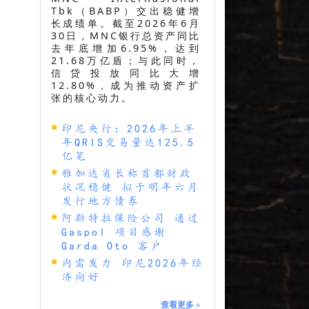
Tbk（BABP）交出稳健增
长成绩单。截至2026年6月
30日，MNC银行总资产同比
去年底增加6.95%，达到
21.68万亿盾；与此同时，
信贷投放同比大增
12.80%，成为推动资产扩
张的核心动力。
印尼央行：2026年上半
年QRIS交易量达125.5
亿笔
雅加达省长称首都财政
状况稳健 拟于明年六月
发行地方债券
阿斯特拉保险公司 通过
Gaspol 项目感谢
Garda Oto 客户
内需发力 印尼2026年经
济向好
查看更多
»