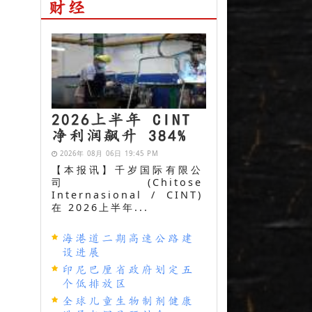
财经
2026上半年 CINT
净利润飙升 384%
2026年 08月 06日 19:45 PM
【本报讯】千岁国际有限公
司 (Chitose
Internasional / CINT)
在 2026上半年...
海港道二期高速公路建
设进展
印尼巴厘省政府划定五
个低排放区
全球儿童生物制剂健康