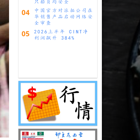
只船员均安全
04
中国官方对派拓公司在
华销售产品启动网络安
全审查
05
2026上半年 CINT净
利润飙升 384%