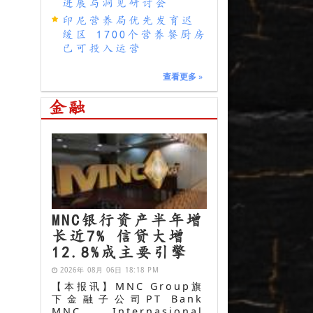
进展与洞见研讨会
印尼营养局优先发育迟
缓区 1700个营养餐厨房
已可投入运营
查看更多
»
金融
MNC银行资产半年增
长近7% 信贷大增
12.8%成主要引擎
2026年 08月 06日 18:18 PM
【本报讯】MNC Group旗
下金融子公司PT Bank
MNC Internasional