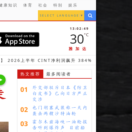
健康知识
体育
社会
特别
娱乐
SELECT LANGUAGE
▼
13:02:51
30
°C
雅加达
年 CINT净利润飙升 384%
【财经】 海港道二期
热文推荐
最多阅读者
01
外交部驳斥日本《防卫
走
白皮书》已向日方严正
交涉
02
也门胡塞武装称一天内
袭击两艘沙特油轮
03
霍尔木兹海峡一油轮报
告听到爆炸声 目前船