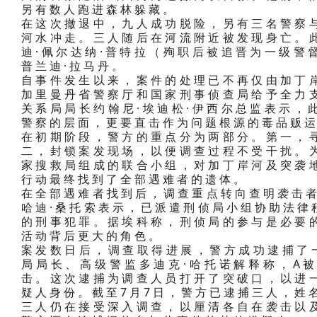
另有数人跑进森林躲藏。
在这次撤退中，九人成功脱险，另有三名警察
河水冲走。三人随后在河流附近被发现身亡。
迪·佩尔达纳·普特拉（殉职后被追晋为一级警
普兰迪·拉马丹。
自事件发生以来，案件的处理已不再仅由加丁
加里曼丹省警察厅和国家刑事侦查局给予全力
关系局局长约翰尼·埃迪松·伊西尔总监表示，
警察的层面，更要直击作为问题根源的毒品贩
在初期阶段，警方的重点分为两部分。第一，
二，封锁案发现场，以便调查过程不受干扰。
家搜救局组成的联合小组，对加丁岸河及突袭
行动最终找到了全部遇难者的遗体。
在全部遇难者找到后，调查重点转向查明袭击者
哈迪·桑托索表示，已派遣刑侦局小组协助法律
的刑事犯罪。据埃科称，刑侦局的参与是必要
活动背后更大的角色。
案发数日后，调查取得进展，警方成功逮捕了
局局长、高级警监多迪克·哈托诺解释称，A
击。这次逮捕为调查人员打开了突破口，以进
疑人身份。截至7月7日，警方已逮捕三人，姓
三人仍在接受深入调查，以厘清各自在袭击以