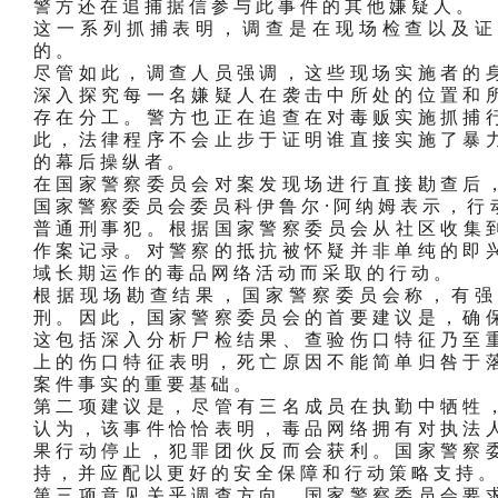
警方还在追捕据信参与此事件的其他嫌疑人。
这一系列抓捕表明，调查是在现场检查以及证
的。
尽管如此，调查人员强调，这些现场实施者的
深入探究每一名嫌疑人在袭击中所处的位置和
存在分工。警方也正在追查在对毒贩实施抓捕
此，法律程序不会止步于证明谁直接实施了暴
的幕后操纵者。
在国家警察委员会对案发现场进行直接勘查后
国家警察委员会委员科伊鲁尔·阿纳姆表示，行
普通刑事犯。根据国家警察委员会从社区收集到
作案记录。对警察的抵抗被怀疑并非单纯的即
域长期运作的毒品网络活动而采取的行动。
根据现场勘查结果，国家警察委员会称，有强
刑。因此，国家警察委员会的首要建议是，确
这包括深入分析尸检结果、查验伤口特征乃至
上的伤口特征表明，死亡原因不能简单归咎于
案件事实的重要基础。
第二项建议是，尽管有三名成员在执勤中牺牲
认为，该事件恰恰表明，毒品网络拥有对执法
果行动停止，犯罪团伙反而会获利。国家警察
持，并应配以更好的安全保障和行动策略支持
第三项意见关乎调查方向。国家警察委员会要