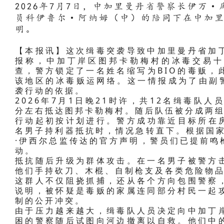
2026年7月7日，中加里曼丹省警察长伊万
员科伊鲁尔·阿纳姆（中）的陪同下在中加
明。
【本报讯】这次缉毒突袭导致中加里曼丹省加
报称，中加丁岸区图邦卡勒梅村的冰毒交易十
查，警方锁定了一名姓名缩写为BIO的毒贩，
该地区的冰毒贩运网络。这一情报成为了由副警
袭行动的依据。
2026年7月1日晚21时许，共12名缉毒队人
分左右抵达图邦卡勒梅村。随后队伍被分成两
行动起初按计划进行。警方成功靠近目标所在房
名男子持利器抵抗时，情况急转直下。根据国家
·伊西尔总监传达的官方声明，警员们已提前鸣
动。
抵抗随后升级为群体攻击。在一名男子被警方
他们手持砍刀、木棍、自制枪支及各类危险物
这群人不仅阻挠抓捕，还从各个方向包围警察
说明，被怀疑是毒贩的家属连同部分村民一起
制的公开冲突。
由于压力越来越大，缉毒队人员决定向中加丁
困的警察随后试图向河边撤离以自救。他们中