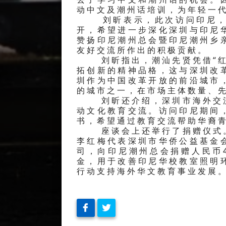
动中文及潮州话培训，为年轻一
刘昕表示，此次访问印尼，主
开，希望进一步深化深圳与印尼
赞扬印尼潮州总会暨印尼潮州乡
友好交流所作出的积极贡献。
刘昕指出，潮汕先贤凭借“红头
拓创新的精神品格，这与深圳改
圳作为中国改革开放的前沿城市
的城市之一，在市场主体数量、
刘昕还介绍，深圳市海外交流
动文化教育交流。访问印尼期间
书，希望通过教育交流帮助华裔
座谈会上还举行了捐赠仪式。
李红梅代表深圳市华侨公益基金
司，向印尼潮州总会捐赠人民币
金，用于改善印尼华校教室照明
行动支持海外华文教育事业发展