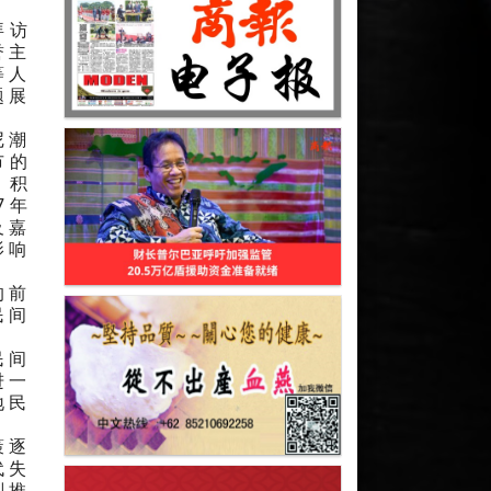
拜访
誉主
等人
题展
尼潮
市的
，积
7年
及嘉
影响
的前
民间
民间
进一
地民
策逐
代失
划推