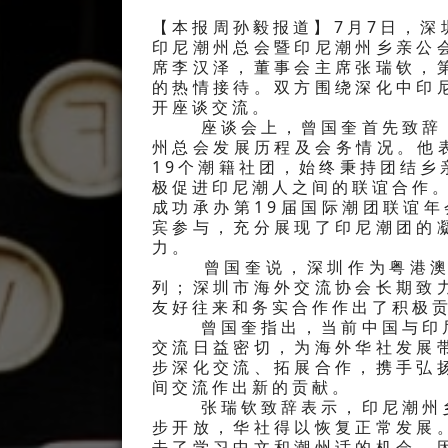
【本报周孙毅报道】7月7日，
印尼潮州总会暨印尼潮州乡亲公
席李汉泽，董事会主席张瑞钦，
的热情接待。双方围绕深化中印
开座谈交流。
座谈会上，曾国奎首先致辞，
州总会发展历程及会务情况。他表
19个潮籍社团，始终秉持团结
极促进印尼潮人之间的联谊合作。
成功承办第19届国际潮团联谊年
宾参与，充分展现了印尼潮团的
力。
曾国奎说，深圳作为粤港澳大
列；深圳市海外交流协会长期致
友好往来和务实合作作出了积极
曾国奎指出，当前中国与印尼
交流日益密切，为海外华社发展
步深化交流、拓展合作，携手弘
间交流作出新的贡献。
张瑞钦致辞表示，印尼潮州乡
步开放，华社得以恢复正常发展
去了学习中文和潮州话的机会。