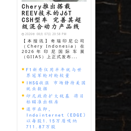
Chery推出搭载
REEV技术的J6T
CSH型车 完善其超
级混合动力产品线
2026年 08月 07日 20:58 PM
【本报讯】奇瑞印尼公司
（Chery Indonesia）在
2026年印尼国际车展
（GIIAS）上正式发布...
F1新秀仅用半年就与世
界冠军轮对轮较量
IHSG收涨 市场静待美国
就业数据
印尼政府扩大税基 将目
标瞄准出租房
退市在即，
Indointernet（EDGE）
以每股1.15万盾吸纳
711.87万股