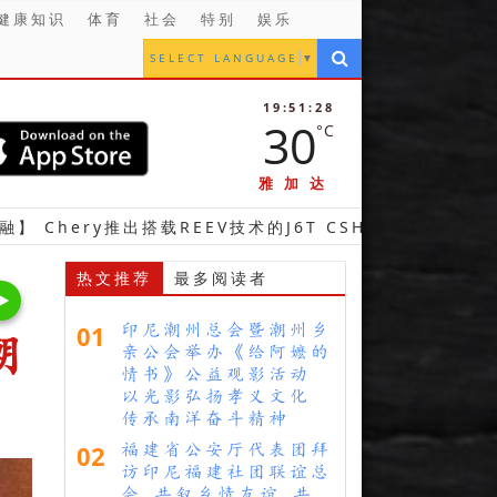
健康知识
体育
社会
特别
娱乐
SELECT LANGUAGE
▼
19:51:30
30
°C
雅加达
y推出搭载REEV技术的J6T CSH型车 完善其超级混合动力产
热文推荐
最多阅读者
01
印尼潮州总会暨潮州乡
潮
亲公会举办《给阿嬷的
情书》公益观影活动
以光影弘扬孝义文化
传承南洋奋斗精神
02
福建省公安厅代表团拜
访印尼福建社团联谊总
会 共叙乡情友谊 共