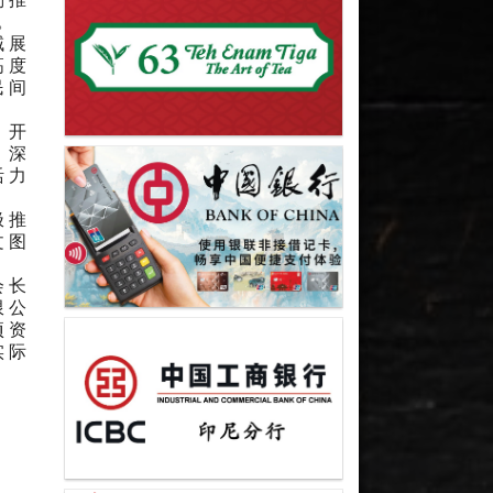
。
域展
高度
民间
、开
，深
活力
极推
文图
会长
限公
项资
实际