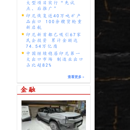
大型项目实行“先试
点、后推广”
印尼恢复近40万吨矿产
品出口 100余艘货轮重
新启航
印尼新首都已吸引67家
民企投资 累计金额达
74.54万亿盾
中国继续稳居印尼第一
大出口市场 制造业出口
占比超82%
查看更多
»
金融