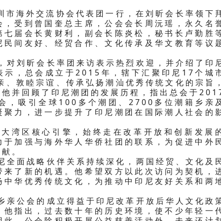
深圳市海外交流协会代表团一行，在刘昕会长率领下
会，受到曾国奎总主席，公会会长周沅瑶，永久名
第七届会长黄财利，副会长陈炎松，秘书长卢勤胜
尼民间友好、经贸合作、文化传承及华文教育等议
对刘昕会长率团来访表示热烈欢迎，并介绍了印
示，总会成立于2015年，辖下汇聚印尼17个城
乡亲、敦睦宗谊、传承弘扬潮汕优秀传统文化的宗旨
他并回顾了印尼潮团的发展历程，指出总会于201
会，吸引全球100多个潮团、2700多位潮籍乡亲
凝聚力，进一步提升了印尼潮团在国际潮人社会的
湾区核心引擎，始终走在改革开放和创新发展
力于加强与海外华人华侨社团的联系，为促进中外
贡献。
全面战略伙伴关系持续深化，两国经贸、文化及
带来了新的机遇。他希望双方以此次访问为契机，
扬中华优秀传统文化，为推动中印尼友好关系和两
亲公会的成立得益于印尼改革开放后华人文化政
。他指出，过去数十年的历史环境，使不少年轻一
因此，公会除积极开展公益慈善活动外，未来还计