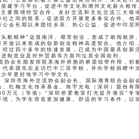
代搭建学习平台，促进中华文化和潮州文化薪火相传
要围绕经贸合作、友好交流和文化交流三大领
华社之间的联系，促进双方开展更多务实合作。他
亲公会长期以来团结乡亲、热心公益、促进中印尼
船精神”远渡南洋、艰苦创业，形成了敢闯敢拼
革开放以来形成的创新创业精神高度契合。他介绍
，经过四十多年的快速发展，已成为中国最具创新
先进制造业及对外贸易等方面均位居全国前列。
协会长期发挥联系海外侨胞的桥梁纽带作用，积
，代表团先后走访巴中三语学校，并向学校捐赠中
青少年更好地学习中华文化。
深圳市海外交流协会副会长、国际潮青联合会副
会、红梅文化传承基金、旭宇光电（深圳）股份有
40万元（等值）“深圳侨爱教室灯光提升项目”专
环境，为学生营造更加健康、舒适的学习条件，以
。