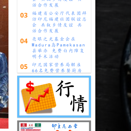
话合作发展
03
福建省公安厅代表团拜
访印尼福建社团联谊总
会 共叙乡情友谊 共
话合作发展
04
亮眼之光基金会在
Madura岛Pamekasan
县举办 免费白内障复
明手术活动
05
印尼国家营养局解雇
66名免费营养餐厨房
负责人