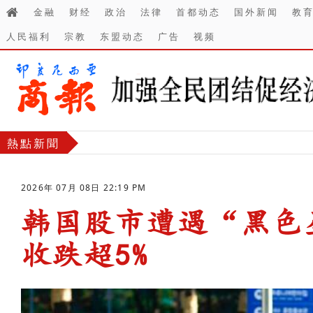
金融
财经
政治
法律
首都动态
国外新闻
教
人民福利
宗教
东盟动态
广告
视频
熱點新聞
2026年 07月 08日 22:19 PM
韩国股市遭遇“黑色星
收跌超5%
-