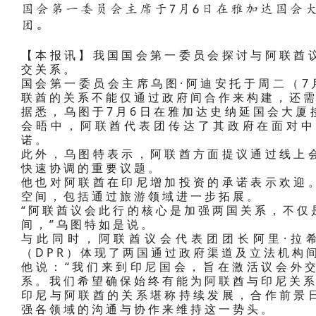
国会第一委员会主席于7月6日在雅加达国会
团。
【本报讯】我国国会第一委员会探讨与阿联酋
交关系。
国会第一委员会主席乌图·阿迪安托于周二（7
联酋的关系不能仅通过政府间合作来构建，还
据悉，乌图于7月6日在雅加达史纳延国会大厦
会晤中，阿联酋代表团传达了其政府在面对中
诺。
此外，乌图特表示，阿联酋方面提议通过线上
快速协调的重要议题。
他也对阿联酋在印尼增加投资的承诺表示欢迎
空间，包括通过旅游领域进一步拓展。
“阿联酋议会此行的核心是加强两国关系，不仅
间，”乌图特如是说。
与此同时，阿联酋议会代表团团长阿里·拉希
（DPR）体现了两国通过政府渠道及立法机构
他说：“我们来到印尼国会，旨在激活议会外
系。我们希望确保始终有能为阿联酋与印尼关系
印尼与阿联酋的关系堪称持续发展，合作前景
强各领域的沟通与协作来维持这一势头。