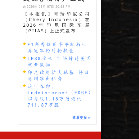
2026年 08月 07日 20:58 PM
【本报讯】奇瑞印尼公司
（Chery Indonesia）在
2026年印尼国际车展
（GIIAS）上正式发布...
F1新秀仅用半年就与世
界冠军轮对轮较量
IHSG收涨 市场静待美国
就业数据
印尼政府扩大税基 将目
标瞄准出租房
退市在即，
Indointernet（EDGE）
以每股1.15万盾吸纳
711.87万股
查看更多
»