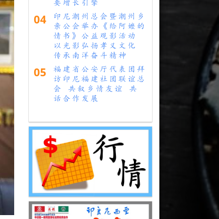
要增长引擎
04
印尼潮州总会暨潮州乡
亲公会举办《给阿嬷的
情书》公益观影活动
以光影弘扬孝义文化
传承南洋奋斗精神
05
福建省公安厅代表团拜
访印尼福建社团联谊总
会 共叙乡情友谊 共
话合作发展