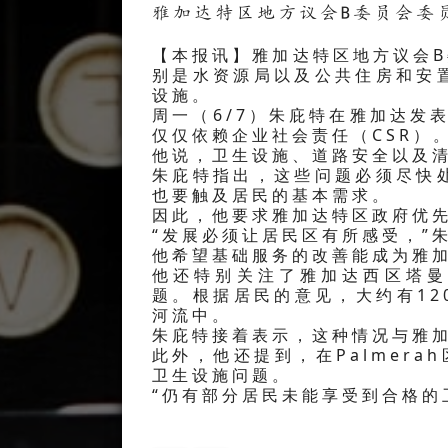
雅加达特区地方议会B委员会委
【本报讯】雅加达特区地方议会B委
别是水资源局以及公共住房和安
设施。
周一（6/7）朱庇特在雅加达发
仅仅依赖企业社会责任（CSR）。
他说，卫生设施、道路安全以及
朱庇特指出，这些问题必须尽快
也要触及居民的基本需求。
因此，他要求雅加达特区政府优
“发展必须让居民区有所感受，”
他希望基础服务的改善能成为雅
他还特别关注了雅加达西区塔曼萨里（
题。根据居民的意见，大约有1
河流中。
朱庇特接着表示，这种情况与雅
此外，他还提到，在Palmerah区、
卫生设施问题。
“仍有部分居民未能享受到合格的