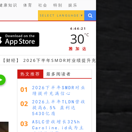
健康知识
体育
社会
特别
娱乐
SELECT LANGUAGE
▼
4:44:23
30
°C
雅加达
026下半年SMDR对业绩提升充满信心
【财经】 2
热文推荐
最多阅读者
01
2026下半年SMDR对业
绩提升充满信心
02
2026上半年TLDN营收
提高6.5% 盈利达
5430亿盾
03
ASLC营收增长32%h
Caroline.id成为主