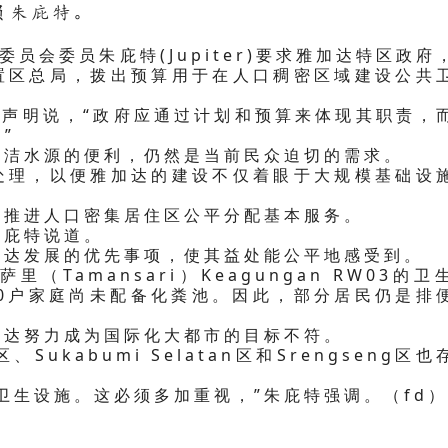
员朱庇特。
员会委员朱庇特(Jupiter)要求雅加达特区政府
置区总局，拨出预算用于在人口稠密区域建设公共
表声明说，“政府应通过计划和预算来体现其职责，
”
清洁水源的便利，仍然是当前民众迫切的需求。
处理，以便雅加达的建设不仅着眼于大规模基础设
先推进人口密集居住区公平分配基本服务。
朱庇特说道。
加达发展的优先事项，使其益处能公平地感受到。
Tamansari）Keagungan RW03的卫
20户家庭尚未配备化粪池。因此，部分居民仍是排
加达努力成为国际化大都市的目标不符。
Sukabumi Selatan区和Srengseng区也
卫生设施。这必须多加重视，”朱庇特强调。（fd）