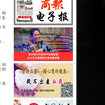
，特
卫生
而不
施，
生问
便到
存在