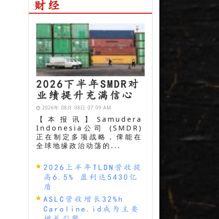
财经
2026下半年SMDR对
业绩提升充满信心
2026年 08月 08日 07:09 AM
【本报讯】Samudera
Indonesia公司 (SMDR)
正在制定多项战略，俾能在
全球地缘政治动荡的...
2026上半年TLDN营收提
高6.5% 盈利达5430亿
盾
ASLC营收增长32%h
Caroline.id成为主要
增长引擎