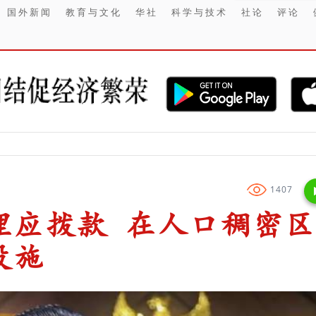
国外新闻
教育与文化
华社
科学与技术
社论
评论
【财经】 2
1407
理应拨款 在人口稠密区
设施