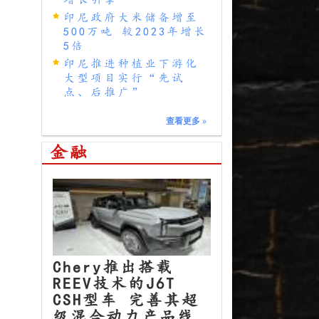
印尼政府大米储备增至
500万吨 较2023年增长
5倍
印尼推进种植业下游化
大型项目实行“先试
点、后推广”
查看更多
»
金融
Chery推出搭载
REEV技术的J6T
CSH型车 完善其超
级混合动力产品线