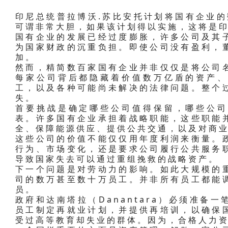
印尼总统普拉博沃.苏比安托计划将国有企业的数
可谓非常大胆，如果该计划得以实施，这将是
国有企业的发展已经过度膨胀，许多公司及其
为国家财政的沉重负担。即使公司没有盈利，
加。
然而，精简数百家国有企业并非仅仅是将公司
每家公司背后都隐藏着价值数万亿盾的资产、
工，以及各种可能尚未解决的法律问题。整个
失。
首要挑战是确定哪些公司值得保留，哪些公司
表。许多国有企业承担着战略职能，这些职能
全、保障能源供应、提供公共交通，以及对商
这些公司的价值不能仅仅用年度利润来衡量。
行为、市场变化，还是要求公司履行公共服务
导致国家失去可以通过重组挽救的战略资产。
下一个问题是对劳动力的影响。如此大规模的
司的数万甚至数十万员工。并非所有员工都能
员。
政府和达南塔拉（Danantara）必须准备
员工制定再就业计划，并提供再培训，以确保
受过高等教育却失业的群体。因为，合格人力