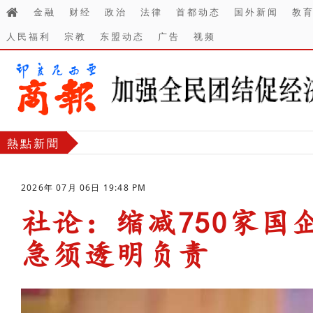
金融
财经
政治
法律
首都动态
国外新闻
教
人民福利
宗教
东盟动态
广告
视频
熱點新聞
2026年 07月 06日 19:48 PM
社论：缩减750家国
急须透明负责
-