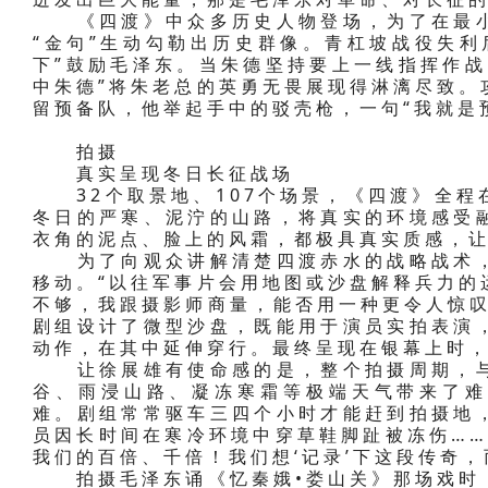
《四渡》中众多历史人物登场，为了在最小
“金句”生动勾勒出历史群像。青杠坡战役失利
下”鼓励毛泽东。当朱德坚持要上一线指挥作战
中朱德”将朱老总的英勇无畏展现得淋漓尽致。
留预备队，他举起手中的驳壳枪，一句“我就是
拍摄
真实呈现冬日长征战场
32个取景地、107个场景，《四渡》全程
冬日的严寒、泥泞的山路，将真实的环境感受
衣角的泥点、脸上的风霜，都极具真实质感，
为了向观众讲解清楚四渡赤水的战略战术，
移动。“以往军事片会用地图或沙盘解释兵力的
不够，我跟摄影师商量，能否用一种更令人惊叹
剧组设计了微型沙盘，既能用于演员实拍表演
动作，在其中延伸穿行。最终呈现在银幕上时
让徐展雄有使命感的是，整个拍摄周期，与
谷、雨浸山路、凝冻寒霜等极端天气带来了难
难。剧组常常驱车三四个小时才能赶到拍摄地
员因长时间在寒冷环境中穿草鞋脚趾被冻伤……
我们的百倍、千倍！我们想‘记录’下这段传奇，
拍摄毛泽东诵《忆秦娥•娄山关》那场戏时，