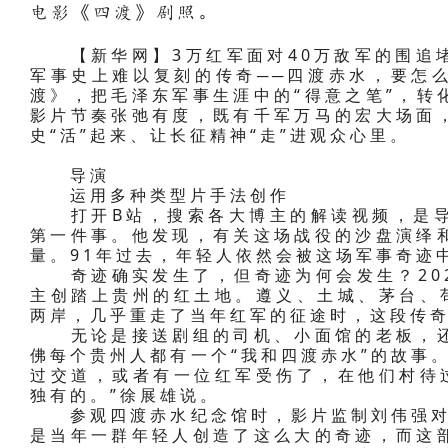
电影《四渡》剧照。
【新华网】3万红军面对40万敌军的围追堵
军事史上难以复刻的传奇──四渡赤水，要怎
渡》，把毛泽东军事生涯中的“得意之笔”，转
影片节奏张弛有度，既有千军万马的宏大场面
史“活”起来、让长征精神“走”进观众心里。
导演
运用多种类型片手法创作
打开B站，搜索各大博主的解读视频，是导
第一件事。他发现，有关这场战役的沙盘演绎
量。91年过去，年轻人依然会被这场军事奇迹中
奇迹确实发生了，但奇迹为何会发生？202
主创踏上贵州的红土地。遵义、土城、茅台、
两岸，几乎重走了当年红军的征途时，这段传奇
无论是接送剧组的司机、小面馆的老板，还
佛每个贵州人都有一个“我和四渡赤水”的故事
过交道，或者有一位红军受伤了，在他们村待
独有的。”徐展雄说。
参观四渡赤水纪念馆时，影片监制刘伟强对徐
是当年一群年轻人创造了这么大的奇迹，而这