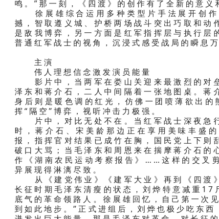
鸣。”那一刻，《四渡》的创作有了全新的意义
徐展雄综合运用多种类型片手法展开创作
撼，智取遵义城、护桥两场战斗突出巧取和动
是敌我博弈，另一方面是红军指挥层与执行层
普通红军战士的视角，沉浸式感受战局的瞬息
主演
伟人理想信念激发演员能量
影片中，当两军在娄山关迎来最激烈的对垒
泽东和蒋介石，二人中间隔着一张地图桌。蒋
身后则是暖色调的红光，仿佛一团喷薄欲出的
挥“隔空”博弈，视听冲击力极强。
片中，对比无处不在。当红军战士深夜急行
时，蒋介石、宋美龄那边正在享用美味丰盛的
报，指挥官对结果已成竹在胸，国民党上下则
破口大骂；当毛泽东和周恩来在揣摩蒋介石的
作《湖南农民运动考察报告》……这样的交叉
异展现得淋漓尽致。
从《建党伟业》《建军大业》再到《四渡》
长征时期毛泽东清瘦的状态，刘烨特意减重17
底气的革命领路人。徐展雄回忆，自己第一次见
到如此地步。”正式进组后，刘烨也极少吃东西
迸发出巨大能量，那是毛泽东对革命、对长征