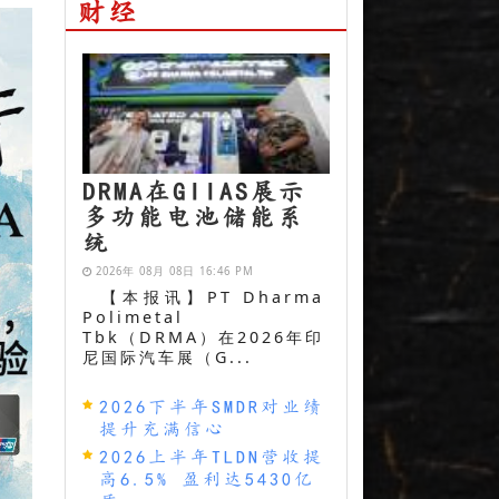
财经
DRMA在GIIAS展示
多功能电池储能系
统
2026年 08月 08日 16:46 PM
【本报讯】PT Dharma
Polimetal
Tbk（DRMA）在2026年印
尼国际汽车展（G...
2026下半年SMDR对业绩
提升充满信心
2026上半年TLDN营收提
高6.5% 盈利达5430亿