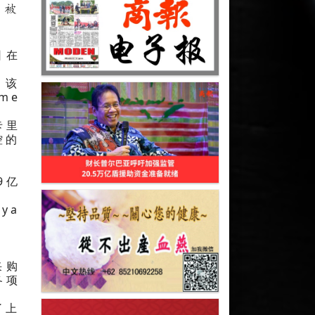
，被
因在
，该
me
卡里
控的
9亿
ya
。
采购
各项
了上