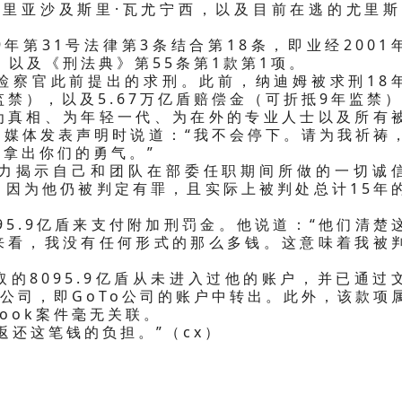
穆里亚沙及斯里·瓦尤宁西，以及目前在逃的尤里斯
年第31号法律第3条结合第18条，即业经2001
，以及《刑法典》第55条第1款第1项。
检察官此前提出的求刑。此前，纳迪姆被求刑18
监禁），以及5.67万亿盾赔偿金（可折抵9年监禁
为真相、为年轻一代、为在外的专业人士以及所有
向媒体发表声明时说道：“我不会停下。请为我祈祷
拿出你们的勇气。”
力揭示自己和团队在部委任职期间所做的一切诚
，因为他仍被判定有罪，且实际上被判处总计15年
95.9亿盾来支付附加刑罚金。他说道：“他们清楚
来看，我没有任何形式的那么多钱。这意味着我被
的8095.9亿盾从未进入过他的账户，并已通过
B公司，即GoTo公司的账户中转出。此外，该款项
book案件毫无关联。
返还这笔钱的负担。”（cx）