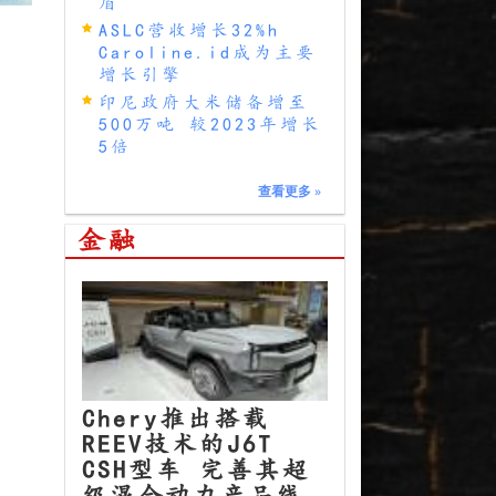
盾
ASLC营收增长32%h
Caroline.id成为主要
增长引擎
印尼政府大米储备增至
500万吨 较2023年增长
5倍
查看更多
»
金融
Chery推出搭载
REEV技术的J6T
CSH型车 完善其超
级混合动力产品线