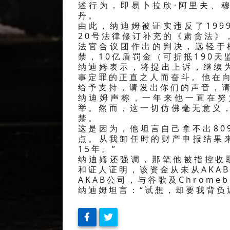
述行为，即易卜拉欣·阿里夫、
丹。
由此，纳迪姆被证实违反了1999
20号法律修订补充的《肃贪法》
法官合议团作出的判决，远轻于
禁，10亿盾罚金（可折抵190天
纳迪姆表示，将提出上诉，继续
事定罪的正直之人而奋斗。他在
给予支持，请发出你们的声音，请
纳迪姆声称，一年来他一直在努
举。然而，这一切仿佛毫无意义
禁。
这是因为，他坦言自己拿不出80
点。从我卸任时的财产申报结果
15年。”
纳迪姆还强调，那笔他被指控收取
和证人证明，该资金从未从AKA
AKAB公司，与谷歌及Chrome
纳迪姆坦言：“试想，却要我背负