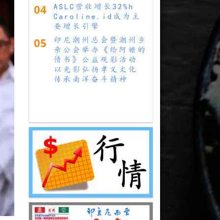
04
ASLC营收增长32%h
Caroline.id成为主
要增长引擎
05
印尼潮州总会暨潮州乡
亲公会举办《给阿嬷的
情书》公益观影活动
以光影弘扬孝义文化
传承南洋奋斗精神