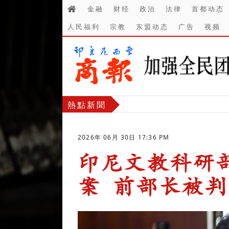
金融
财经
政治
法律
首都动态
人民福利
宗教
东盟动态
广告
视频
熱點新聞
2026年 06月 30日 17:36 PM
印尼文教科研部C
案 前部长被
-