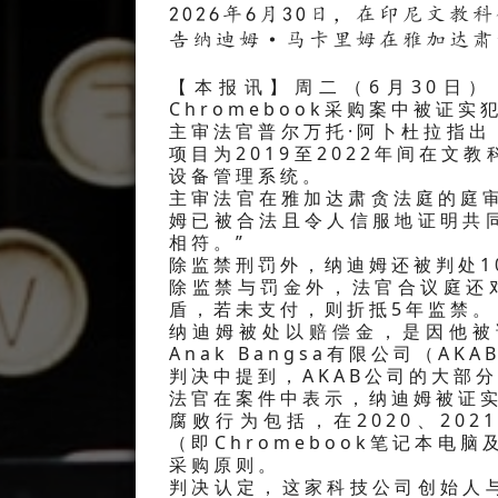
2026年6月30日，在印尼文教
告纳迪姆·马卡里姆在雅加达肃
【本报讯】周二（6月30日
Chromebook采购案中被证
主审法官普尔万托·阿卜杜拉指
项目为2019至2022年间在文教
设备管理系统。
主审法官在雅加达肃贪法庭的庭审
姆已被合法且令人信服地证明共
相符。”
除监禁刑罚外，纳迪姆还被判处1
除监禁与罚金外，法官合议庭还对
盾，若未支付，则折抵5年监禁。
纳迪姆被处以赔偿金，是因他被证实通
Anak Bangsa有限公司（AK
判决中提到，AKAB公司的大部分
法官在案件中表示，纳迪姆被证实
腐败行为包括，在2020、20
（即Chromebook笔记本电
采购原则。
判决认定，这家科技公司创始人