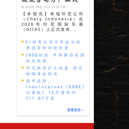
2026年 08月 07日 20:58 PM
【本报讯】奇瑞印尼公司
（Chery Indonesia）在
2026年印尼国际车展
（GIIAS）上正式发布...
F1新秀仅用半年就与世
界冠军轮对轮较量
IHSG收涨 市场静待美国
就业数据
印尼政府扩大税基 将目
标瞄准出租房
退市在即，
Indointernet（EDGE）
以每股1.15万盾吸纳
711.87万股
查看更多
»