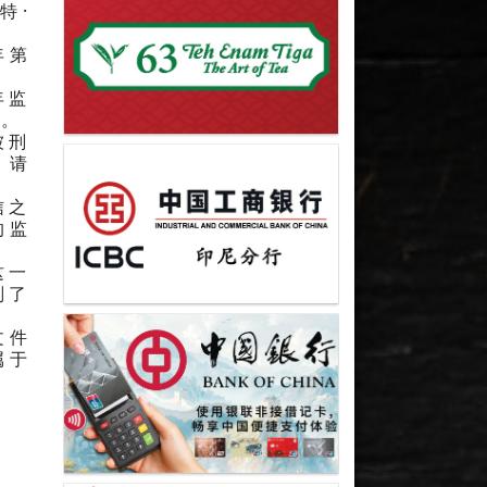
特·
年第
年监
）。
被刑
，请
信之
的监
这一
判了
文件
属于