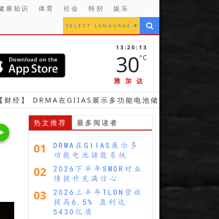
健康知识
体育
社会
特别
娱乐
SELECT LANGUAGE
▼
13:20:15
30
°C
雅加达
MA在GIIAS展示多功能电池储能系统
【财经】 20
热文推荐
最多阅读者
01
DRMA在GIIAS展示多
功能电池储能系统
02
2026下半年SMDR对业
绩提升充满信心
03
2026上半年TLDN营收
提高6.5% 盈利达
5430亿盾