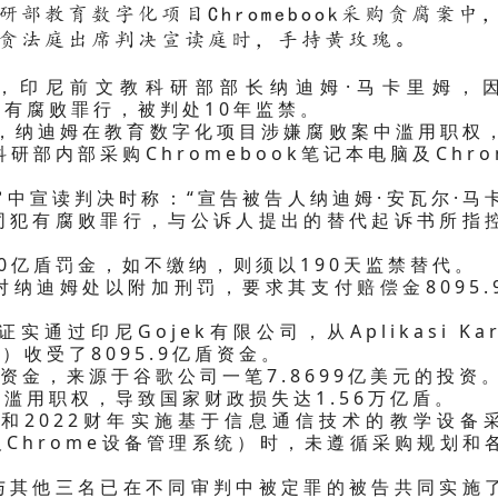
科研部教育数字化项目Chromebook采购贪腐案中
贪法庭出席判决宣读庭时，手持黄玫瑰。
），印尼前文教科研部部长纳迪姆·马卡里姆，
实犯有腐败罪行，被判处10年监禁。
出，纳迪姆在教育数字化项目涉嫌腐败案中滥用职权
科研部内部采购Chromebook笔记本电脑及Chro
中宣读判决时称：“宣告被告人纳迪姆·安瓦尔·马
同犯有腐败罪行，与公诉人提出的替代起诉书所指
0亿盾罚金，如不缴纳，则须以190天监禁替代。
纳迪姆处以附加刑罚，要求其支付赔偿金8095.
过印尼Gojek有限公司，从Aplikasi Kar
AB）收受了8095.9亿盾资金。
资金，来源于谷歌公司一笔7.8699亿美元的投资
滥用职权，导致国家财政损失达1.56万亿盾。
21和2022财年实施基于信息通信技术的教学设备
脑及Chrome设备管理系统）时，未遵循采购规划和
与其他三名已在不同审判中被定罪的被告共同实施