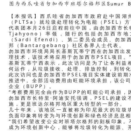
图为西爪哇省勿加西市班塔尔格邦区Sumur 
【本报讯】西爪哇省勿加西市政府赴中国湖
（PLTSa）就垃圾处理转化为电能（PSEL）
代表团本月26日启程前往中国，由勿加西市长特里·
Tjahyono）率领，随行的包括勿加西市
（Sardi Efendi）、第二委员会成员、
邦（Bantargebang）社区各界人士代表。
勿加西市环境局局长基斯瓦蒂宁西在勿加西出发
理技术，该技术将应用于勿加西市PSEL项目。
基斯瓦蒂宁西表示，此次访问是为了让各利益
何运作，从垃圾接收、处理、排放控制，到转
此次访问也是勿加西市PSEL项目实体建设前
推进中。全部活动费用由旺能环境承担，该公司
企业（BUPP）。
“考察费用完全由作为BUPP的旺能公司承担，
勿加西市长特里·阿迪安托强调，PSEL的建
施，更是班达尔格邦地区重大转型的一部分。
几十年来，该地区一直被称为印尼最大的垃圾
负面印象将转变为与环境创新和绿色经济息息
“我们希望改变公众对班塔尔格邦的刻板印象。
成为环境创新中心，能够将垃圾转化为能源、