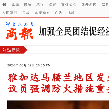
金融
财经
政治
法律
首都动态
国外新闻
教
人民福利
宗教
东盟动态
广告
视频
熱點新聞
2026年 06月 02日 20:25 PM
雅加达马腰兰地区发
议员强调防火措施重
-