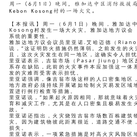
周一（6月1日）晚间，雅加达中区消防救援
Kebon Kosong村的一场火灾。
【本报讯】周一（6月1日）晚间，雅加达中区马
Kosong村发生一场大火灾。雅加达地方议会
系统的重要性。
雅加达地方议会议员里亚诺.艾哈迈德（Riano
说，“这证明防火措施仍然薄弱。之前发生的火
且，这次火灾发生在同一地区，这确实令人担忧
里亚诺表示，吉翁市场（Pasar Jiung）
系存在缺陷，此前的火灾事件本应加强这一体
发的灾难而受害表示担忧。
里亚诺强调，像吉翁市场这样的人口密集地区
地方政府必须持续开展诸如绘制火灾易发区域
置进行例行检查等措施。
里亚诺说，“如果起火原因相同，那就意味着火
育和减灾工作，尤其是在人口密集且极易发生
故。”
里亚诺还指出，火灾烧毁吉翁市场数百栋建筑
灾。因为建筑物彼此距离很近，道路交通不便
损失。
里亚诺表示，一项紧急措施是对高火灾风险区