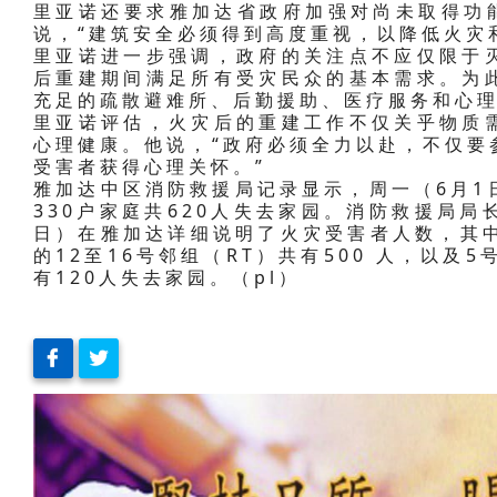
里亚诺还要求雅加达省政府加强对尚未取得功能
说，“建筑安全必须得到高度重视，以降低火灾
里亚诺进一步强调，政府的关注点不应仅限于
后重建期间满足所有受灾民众的基本需求。为
充足的疏散避难所、后勤援助、医疗服务和心
里亚诺评估，火灾后的重建工作不仅关乎物质
心理健康。他说，“政府必须全力以赴，不仅要
受害者获得心理关怀。”
雅加达中区消防救援局记录显示，周一（6月1
330户家庭共620人失去家园。消防救援局局长夏
日）在雅加达详细说明了火灾受害者人数，其中Ke
的12至16号邻组（RT）共有500 人，以及
有120人失去家园。（pl）