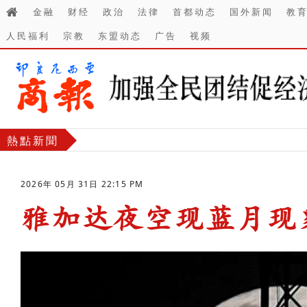
金融
财经
政治
法律
首都动态
国外新闻
教
人民福利
宗教
东盟动态
广告
视频
熱點新聞
2026年 05月 31日 22:15 PM
雅加达夜空现蓝月现
-