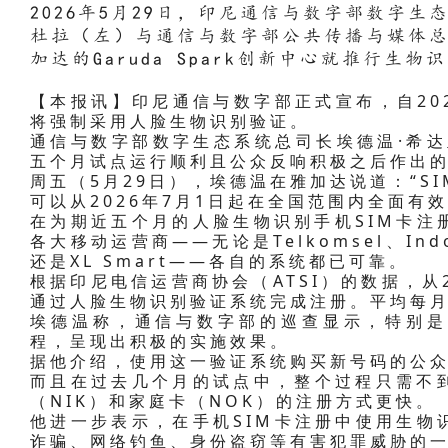
2026年5月29日，印尼通信与数字部数字
杜拉（左）与通信与数字部公共传播与媒体
加达的Garuda Spark创新中心就推行生
【本报讯】印尼通信与数字部正式宣布，自202
将强制采用人脸生物识别验证。
通信与数字部数字生态系统总司长埃德温·希达
五个月试点运行顺利且公众反响积极之后作出
周五（5月29日），埃德温在雅加达说道：“S
可以从2026年7月1日起在全国范围内全面有
在为期近五个月的人脸生物识别手机SIM卡注
各大移动运营商——无论是Telkomsel、Indosa
还是XL Smart——各自的系统都已可靠。
根据印尼电信运营商协会（ATSI）的数据，从2
通过人脸生物识别验证系统完成注册。平均每月
埃德温称，通信与数字部的巡查显示，特别是
程，呈现出积极的实施效果。
据他介绍，使用这一验证系统购买新号码的公
而且在过去几个月的试点中，整个过程只需不
（NIK）和家庭卡（NOK）的注册方式更快。
他进一步表示，在手机SIM卡注册中使用生物
诈骗、网络钓鱼、身份盗窃等有害犯罪威胁的