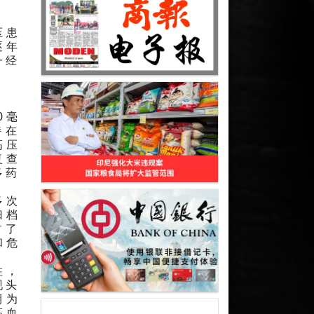
压患
逐年
一经
0毫
持在
高压
复查
多药
多次
归档
占了
和危
柱，
现头
期为
高血