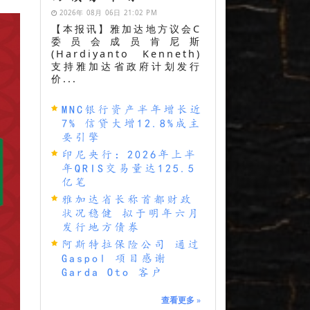
2026年 08月 06日 21:02 PM
【本报讯】雅加达地方议会C
委员会成员肯尼斯
(Hardiyanto Kenneth)
支持雅加达省政府计划发行
价...
MNC银行资产半年增长近
7% 信贷大增12.8%成主
要引擎
印尼央行：2026年上半
年QRIS交易量达125.5
亿笔
雅加达省长称首都财政
状况稳健 拟于明年六月
发行地方债券
阿斯特拉保险公司 通过
Gaspol 项目感谢
Garda Oto 客户
查看更多
»