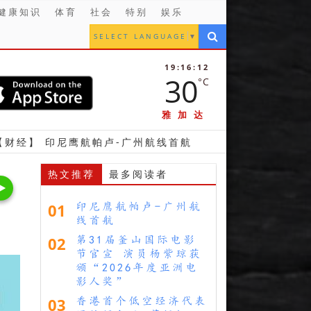
健康知识
体育
社会
特别
娱乐
SELECT LANGUAGE
▼
19:16:14
30
°C
雅加达
鹰航帕卢-广州航线首航
【金融】 立法议员支持雅加
热文推荐
最多阅读者
01
印尼鹰航帕卢-广州航
线首航
02
第31届釜山国际电影
节官宣 演员杨紫琼获
颁“2026年度亚洲电
影人奖”
03
香港首个低空经济代表