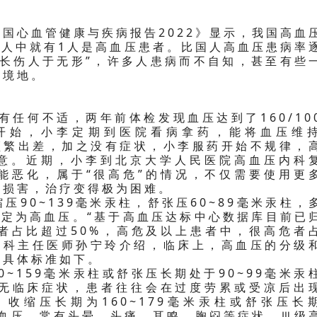
国心血管健康与疾病报告2022》显示，我国高血
成年人中就有1人是高血压患者。比国人高血压患病率
擅长伤人于无形”，许多人患病而不自知，甚至有些
的境地。
有任何不适，两年前体检发现血压达到了160/10
开始，小李定期到医院看病拿药，能将血压维
着频繁出差，加之没有症状，小李服药开始不规律，
在意。近期，小李到北京大学人民医院高血压内科
能恶化，属于“很高危”的情况，不仅需要使用更
的损害，治疗变得极为困难。
90~139毫米汞柱，舒张压60~89毫米汞柱，
可界定为高血压。“基于高血压达标中心数据库目前已
者占比超过50%，高危及以上患者中，很高危者
血压科主任医师孙宁玲介绍，临床上，高血压的分级
，具体标准如下。
~159毫米汞柱或舒张压长期处于90~99毫米汞
无临床症状，患者往往会在过度劳累或受凉后出
收缩压长期为160~179毫米汞柱或舒张压长
度高血压，常有头晕、头痛、耳鸣、胸闷等症状。Ⅲ级