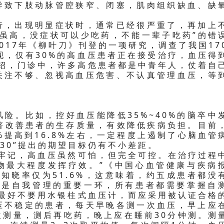
导致下肢动脉管腔狭窄、闭塞，肌肉组织缺血、缺
行，出现明显症状时，通常已经很严重了，再加上
压虽高，没症状可以少吃药，不能一辈子吃药”的错
017年《柳叶刀》刊登的一项研究，调查了我国17
发现，仅有30%的高血压患者正在接受治疗，血压得
介绍，门诊中，许多高危患者都是中青年人，仗着自
关注不够、忽视高血压危害、不认真管理血压，等
险。比如，控好血压能降低35%~40%的脑卒中
显著改善患者的生存质量，有效降低疾病负担。目前
%提高到16.8%左右，一定程度上遏制了心脑血管
030”提出的期望目标仍有不小差距。
须牢记，高血压虽然可怕，但完全可控。在治疗过程
物最大程度发挥疗效。”《中国心血管健康与疾病
的知晓率仅为51.6%，这意味着，约五成患者都没
测是自我管理的重要一环，所有患者都需要掌握自
测最好不要用水银柱式血压计，而应采用被认证合格
压不稳定的患者，每天早晚各测一次血压，早上应
坐位测量，测后再吃药，晚上应在睡前30分钟测。测