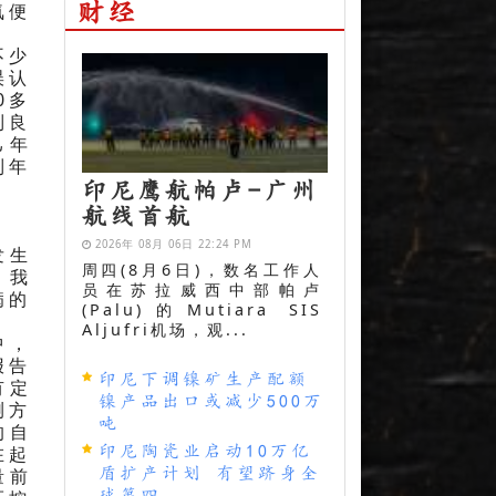
氧便
财经
不少
误认
0多
到良
己年
到年
印尼鹰航帕卢-广州
航线首航
2026年 08月 06日 22:24 PM
发生
周四(8月6日)，数名工作人
，我
员在苏拉威西中部帕卢
病的
(Palu)的Mutiara SIS
Aljufri机场，观...
中，
报告
印尼下调镍矿生产配额
有定
镍产品出口或减少500万
测方
吨
的自
在起
印尼陶瓷业启动10万亿
量前
盾扩产计划 有望跻身全
球第四