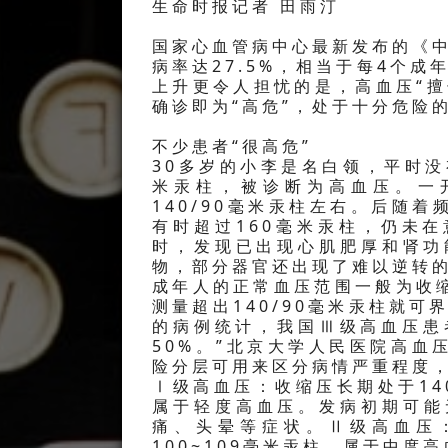
生命时报记者 田雨汀
国家心血管病中心最新发布的《中
病率达27.5%，相当于每4个
上升更令人担忧的是，高血压“
确诊即为“高危”，处于十分危险
不少患者“很高危”
30多岁的小李是名白领，平时没
米汞柱，被诊断为高血压。一
140/90毫米汞柱左右。后随
有时超过160毫米汞柱，仍未
时，发现已出现心肌肥厚和肾功
物，部分器官还出现了难以逆转
成年人的正常血压范围一般为收缩压
测量超出140/90毫米汞柱就
的病例统计，我国Ⅲ级高血压患
50%。”北京大学人民医院高
险分层可用来区分病情严重程度
Ⅰ级高血压：收缩压长期处于140
属于轻度高血压。发病初期可能
痛、头晕等症状。Ⅱ级高血压：
100~109毫米汞柱，属于中