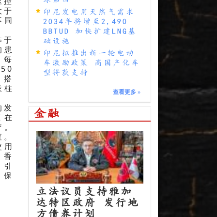
压控
大于
印尼发电用天然气需求
不同
2034年将增至2,490
BBTUD 加快扩建LNG基
等于
础设施
的患
印尼拟推出新一轮电动
，每
车激励政策 高国产化车
50
型将获支持
，搭
汞柱
查看更多
»
的发
金融
压在
疗。
查。
使用
、香
，引
，保
立法议员支持雅加
达特区政府 发行地
方债券计划