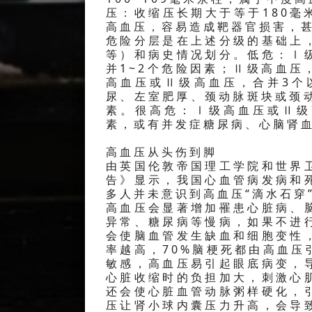
压：收缩压长期大于等于180毫
高血压，容易造成靶器官损害，
危险分层是在上述分级的基础上
等）和病史情况划分。低危：Ⅰ
并1~2个危险因素；Ⅱ级高血压
高血压或Ⅱ级高血压，合并3个
尿、左室肥厚、颈动脉斑块或颈
素。很高危：Ⅰ级高血压或Ⅱ级
素，或有并发症糖尿病、心脑肾
高血压从头伤到脚
由英国伦敦帝国理工学院和世界
告》显示，我国心血管病发病和
多人并未意识到高血压“滴水石穿
高血压会显著增加罹患心脏病、
异常、糖尿病等慢病，如果不进
会使脑血管发生缺血和细胞变性
率越高，70%脑梗死都由高血
敏感，高血压易引起眼底病变，
心脏收缩时的负担加大，刺激心
还会使心脏血管动脉粥样硬化，
压让肾小球内囊压力升高，会导