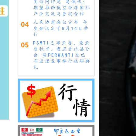
团访问印尼 葛佩帆：
期望推动低空经济国际
产业交流与务实合作
04
人民协商会议宣布 年
度会议定于8月14日举
行
05
PSMTI巴布亚省、查亚
普拉市、查亚普拉县分
会 暨PERWANTI全巴
布亚理监事举行就职典
礼