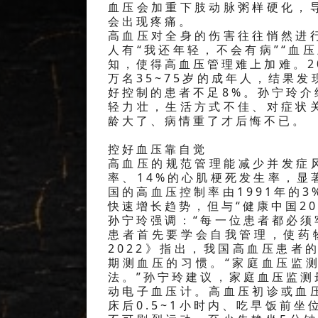
血压会加重下肢动脉粥样硬化，
会出现疼痛。
高血压对全身的伤害往往悄然进
人有“我还年轻，不会有病”“血
知，使得高血压管理难上加难。2
万名35~75岁的成年人，结果
好控制的患者不足8%。孙宁玲
轻力壮，生活方式不佳、对症状
龄大了、病情重了才后悔不已。
控好血压靠自觉
高血压的规范管理能减少并发症风
率、14%的心肌梗死发生率，
国的高血压控制率由1991年的3
快速增长趋势，但与“健康中国2
孙宁玲强调：“每一位患者都必
患者首先要学会自我管理，使药
2022》指出，我国高血压患者
期测血压的习惯。“家庭血压监
法。”孙宁玲建议，家庭血压监
动电子血压计。高血压初诊或血
床后0.5~1小时内、吃早饭前