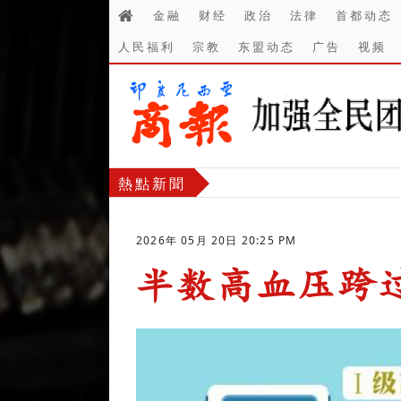
金融
财经
政治
法律
首都动态
人民福利
宗教
东盟动态
广告
视频
熱點新聞
2026年 05月 20日 20:25 PM
半数高血压跨
-