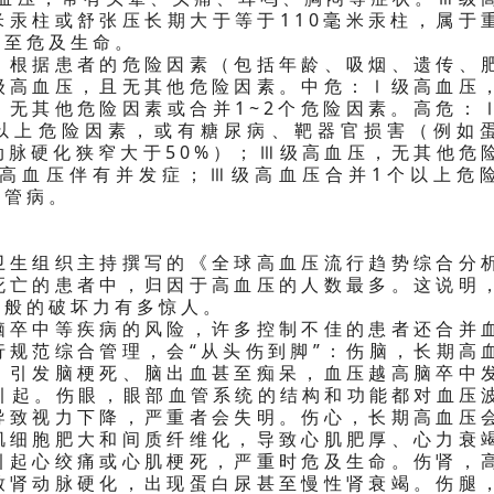
米汞柱或舒张压长期大于等于110毫米汞柱，属于
甚至危及生命。
，根据患者的危险因素（包括年龄、吸烟、遗传、
级高血压，且无其他危险因素。中危：Ⅰ级高血压
，无其他危险因素或合并1~2个危险因素。高危：
以上危险因素，或有糖尿病、靶器官损害（例如
动脉硬化狭窄大于50%）；Ⅲ级高血压，无其他危
高血压伴有并发症；Ⅲ级高血压合并1个以上危
血管病。
卫生组织主持撰写的《全球高血压流行趋势综合分
死亡的患者中，归因于高血压的人数最多。这说明
”般的破坏力有多惊人。
脑卒中等疾病的风险，许多控制不佳的患者还合并
行规范综合管理，会“从头伤到脚”：伤脑，长期高
，引发脑梗死、脑出血甚至痴呆，血压越高脑卒中
压引起。伤眼，眼部血管系统的结构和功能都对血压
导致视力下降，严重者会失明。伤心，长期高血压
肌细胞肥大和间质纤维化，导致心肌肥厚、心力衰
引起心绞痛或心肌梗死，严重时危及生命。伤肾，
致肾动脉硬化，出现蛋白尿甚至慢性肾衰竭。伤腿