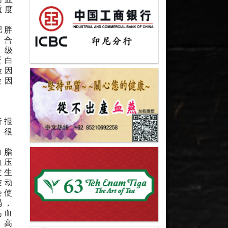
重度
肥胖
，合
Ⅰ级
蛋白
险因
险因
析报
，很
血脂
血压
发生
波动
会使
竭，
高血
，高