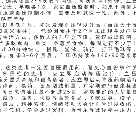
，连续测量2~3次取平均值，每次间隔1分钟。血
~2天，早晚各1次。家庭血压监测时，如果平均值
明高血压或血压控制不佳，需要及时就医干预。此外，
也略有差异。
可以降低血压。初次发现血压轻度升高（血压大于
/100毫米汞柱），危险因素少于2个且未出现并发症
善生活方式，多数人的血压会下降。建议戒烟限酒
当多吃禽肉、鱼类、谷薯类食物。每周进行不少于1
抽出30分钟快走、慢跑、游泳、骑行、打羽毛球等
。如果3~6个月后，血压仍持续在140/90毫米
，这类患者一定要遵医嘱用药，避免心血管事件
00毫米汞柱的患者，应立即启动降压治疗；血
柱，危险分层为高危和很高危者，应立即启动降压药物治
然停药、换药、随意增减剂量，并定期进行健康检
，每日烹调油用量不超过25克，肾功能好的人尽量
、咸鱼、腐乳、火腿等高盐食品，多吃豆类、橙子
。最后，精神紧张、情绪波动大会让血管过度收缩
心平气和，学会通过冥想、听音乐等减轻精神压力