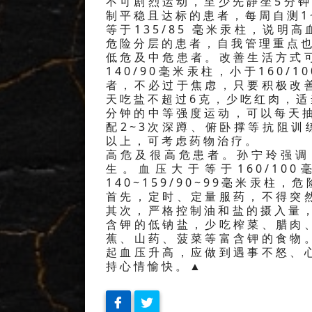
不可剧烈运动，至少先静坐5分钟
制平稳且达标的患者，每周自测1
等于135/85 毫米汞柱，说
危险分层的患者，自我管理重点
低危及中危患者。改善生活方式
140/90毫米汞柱，小于160
者，不必过于焦虑，只要积极改
天吃盐不超过6克，少吃红肉，适
分钟的中等强度运动，可以每天
配2~3次深蹲、俯卧撑等抗阻训练
以上，可考虑药物治疗。
高危及很高危患者。孙宁玲强调
生。血压大于等于160/1
140~159/90~99毫米汞
首先，定时、定量服药，不得突
其次，严格控制油和盐的摄入量
含钾的低钠盐，少吃榨菜、腊肉
蕉、山药、菠菜等富含钾的食物
起血压升高，应做到遇事不怒、
持心情愉快。▲