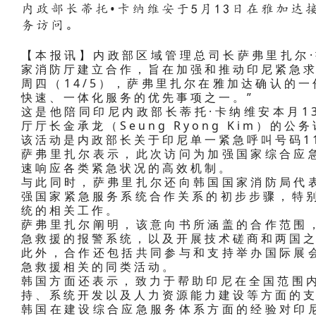
内政部长蒂托•卡纳维安于5月13日在雅加
务访问。
【本报讯】内政部区域管理总司长萨弗里扎尔·
家消防厅建立合作，旨在加强和推动印尼紧急求助
周四（14/5），萨弗里扎尔在雅加达确认的一份
快速、一体化服务的优先事项之一。”
这是他陪同印尼内政部长蒂托·卡纳维安本月1
厅厅长金承龙（Seung Ryong Kim）的
该活动是内政部长关于印尼单一紧急呼叫号码1
萨弗里扎尔表示，此次访问为加强国家综合应
速响应各类紧急状况的高效机制。
与此同时，萨弗里扎尔还向韩国国家消防局代
强国家紧急服务系统合作关系的初步步骤，特别是
统的相关工作。
萨弗里扎尔阐明，该意向书所涵盖的合作范围
急救援的报警系统，以及开展技术磋商和两国
此外，合作还包括共同参与和支持举办国际展
急救援相关的同类活动。
韩国方面还表示，致力于帮助印尼在全国范围内实
持、系统开发以及人力资源能力建设等方面的
韩国在建设综合应急服务体系方面的经验对印